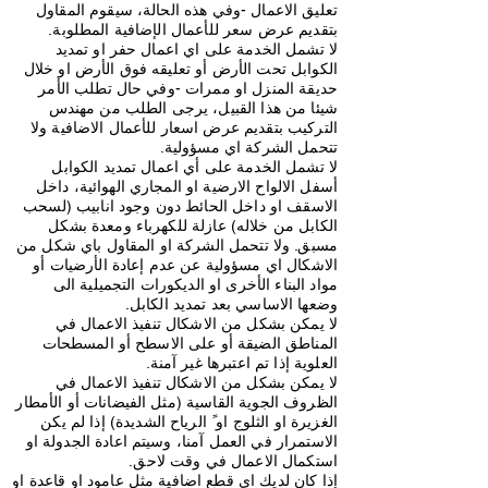
تعليق الاعمال -وفي هذه الحالة، سيقوم المقاول
بتقديم عرض سعر للأعمال الإضافية المطلوبة.
لا تشمل الخدمة على اي اعمال حفر او تمديد
الكوابل تحت الأرض أو تعليقه فوق الأرض او خلال
حديقة المنزل او ممرات -وفي حال تطلب الأمر
شيئا من هذا القبيل، يرجى الطلب من مهندس
التركيب بتقديم عرض اسعار للأعمال الاضافية ولا
تتحمل الشركة اي مسؤولية.
لا تشمل الخدمة على أي اعمال تمديد الكوابل
أسفل الالواح الارضية او المجاري الهوائية، داخل
الاسقف او داخل الحائط دون وجود انابيب (لسحب
الكابل من خلاله) عازلة للكهرباء ومعدة بشكل
مسبق. ولا تتحمل الشركة او المقاول باي شكل من
الاشكال اي مسؤولية عن عدم إعادة الأرضيات أو
مواد البناء الأخرى او الديكورات التجميلية الى
وضعها الاساسي بعد تمديد الكابل.
لا يمكن بشكل من الاشكال تنفيذ الاعمال في
المناطق الضيقة أو على الاسطح أو المسطحات
العلوية إذا تم اعتبرها غير آمنة.
لا يمكن بشكل من الاشكال تنفيذ الاعمال في
الظروف الجوية القاسية (مثل الفيضانات أو الأمطار
الغزيرة او الثلوج او ً الرياح الشديدة) إذا لم يكن
الاستمرار في العمل آمنا، وسيتم اعادة الجدولة او
استكمال الاعمال في وقت لاحق.
إذا كان لديك اي قطع اضافية مثل عامود او قاعدة او