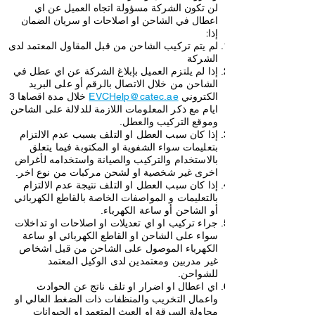
لن تكون الشركة مسؤولة اتجاه العميل عن اي
اعطال في الشاحن او اصلاحات او سريان الضمان
إذا:
لم يتم تركيب الشاحن من قبل المقاول المعتمد لدى
الشركة
إذا لم يلتزم العميل بإبلاغ الشركة عن اي عطل في
الشاحن من خلال الاتصال بالرقم أو على البريد
الكتروني
EVCHelp@catec.ae
خلال مدة اقصاها 3
ايام مع ذكر المعلومات اللازمة للدلالة على الشاحن
وموقع التركيب والعطل.
إذا كان سبب العطل او التلف بسبب عدم الالتزام
بتعليمات سواء الشفوية او المكتوبة فيما يتعلق
بالاستخدام والتركيب والصيانة واستخدامه لأغراض
اخرى غير شخصية او لشحن مركبات من نوع اخر.
إذا كان سبب العطل او التلف نتيجة عدم الالتزام
بالتعليمات و المواصفات الخاصة بالقاطع الكهربائي
أو الشاحن أو ساعة الكهرباء.
جراء تركيب او اي تعديلات او اصلاحات او تداخلات
سواء على الشاحن او القاطع الكهربائي او ساعة
الكهرباء الموصول على الشاحن من قبل اشخاص
غير مدربين ومعتمدين لدى الوكيل المعتمد
للشواحن.
اي اعطال او اضرار او تلف ناتج عن الحوادث
واعمال التخريب والمنظفات ذات الضغط العالي او
محاولة السرقة او العبث المتعمد او الحيوانات