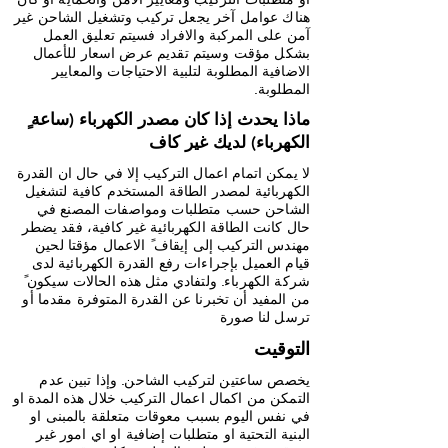
هناك عوامل آخر يجعل تركيب وتشغيل الشاحن غير
آمن على المركبة والافراد فسيتم تعليق العمل
بشكل مؤقت وسيتم تقديم عرض اسعار للأعمال
الاضافية المطلوبة لتلبية الاحتياجات والمعايير
المطلوبة.
ٍ ماذا يحدث إذا كان مصدر الكهرباء (ساعة
الكهرباء) لديك غير كاف
لا يمكن اتمام اعمال التركيب إلا في حال ان القدرة
الكهربائية لمصدر الطاقة المستخدم كافية لتشغيل
الشاحن حسب متطلبات ومواصفات المصنع في
حال كانت الطاقة الكهربائية غير كافية، فقد يضطر
مهندس التركيب إلى إيقاف ً الاعمال مؤقتا لحين
قيام العميل بإجراءات رفع القدرة الكهربائية لدى
شركة الكهرباء. ولتفادي مثل هذه الحالات سيكون ً
من المفيد أن تخبرنا عن القدرة المتوفرة مقدما أو
ترسل لنا صورة
التوقيت
يخصص ساعتين لتركيب الشاحن. وإذا تبين عدم
التمكن من اكمال اعمال التركيب خلال هذه المدة او
في نفس اليوم بسبب معوقات متعلقة بالمبنى او
البنية التحتية او متطلبات إضافية او اي امور غير