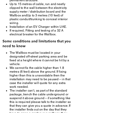
permanent structure.
Up to 15 metres of cable, run and neatly
clipped to the wall between the electricity
supply meter / distribution board and the
Wallbox andUp to 3 metres (10 feet) of
plastic conduit/trunking to conceal interior
wiring.
Installation of an EV Charger within UAE.
If required, Fitting and testing of a 32 A
electrical breaker for the Wallbox.
Some conditions and limitations that you
need to know
The Wallbox must be located in your
designated off-street parking area and be
fixed at a height where it cannot be hit by a
vehicle.
We cannot fix the cable higher than 1.8
metres (6 feet) above the ground. If fixing
higher than this is unavoidable then the
installation may need to be paused – in that
case the installer will quote for any extra
work needed.
The installer can’t, as part of the standard
package, trench the cable underground or
suspend it above ground – if something like
this is required please talk to the installer so
that they can give you a quote in advance. If
the installer finds out on the day that they