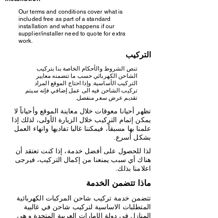
Our terms and conditions cover what is
included free as part of a standard
installation and what happens if our
supplier/installer need to quote for extra
work.
التركيب
تنص الشروط والأحكام الخاصة بنا بتركيب
الشاحن الكهربائي حسب ما تتضمنه معايير
التركيب الأساسية. وإذا احتاج الموقع المراد
تركيب الشاحن فيه الى عمل إضافي فإنه سيتم
تقديم عرض سعر منفصل.
​تظهر أحيانا معوقات خلال معاينة الموقع وأحياناً لا
يمكن إتمام التركيب خلال الزيارة الأولى، لذلك إذا
علمنا بها مسبقاً، فيمكننا غالبا تفاديها وانهاء العمل
بشكل أسرع.
لذا للحصول على أفضل خدمة، إذا كنت تعتقد أن
هناك أي سبب يمنعنا من إكمال التركيب، فيرجى
اعلامنا بذلك.
ماذا تتضمن الخدمة
تتضمن خدمة تركيب شاحن المركبات الكهربائية
المتطلبات الاساسية لتركيب شاحن في غالبية
المنازل في دولة الإمارات العربية المتحدة و هي