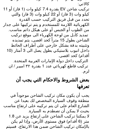
كالاتي:
تركيب شاحن EV بقدرة 7.4 كيلو وات (1 فاز) أو 11
كيلو وات (3 فاز) أو 22 كيلو وات (3 فاز) والتي
تحدد من قبل فريق التركيب حسب القدرة
الكهربائية اللازمة للمستخدم و يتم تركيبها
ﻋﻠﻰ ﺟﺪار
ﻣﻦ اﻟﻄﻮب أو اﻟﺠﺒﺲ أو ﻋﻠﻰ ﻫﻴﻜﻞ داﺋﻢ ﻣﻨﺎﺳﺐ.
تمديد كابل من لوحة الكهرباء الى موقع تركيب
الشاحن بطول 15 متراً كحد اقصى، يتم تمديده
وتثبيته بدقة بشكل خارجي على أطراف الحائط
داخل انبوب بلاستيكي بطول يصل الى 3 أمتار (10
أقدام) كحد اقصى.
التركيب داخل دولة الإمارات العربية المتحدة.
تركيب قاطع كهربائي عدد 1 بقدرة ٣٢ امبير / ان
لزم.
بعض الشروط والاحكام التي يجب أن
تعرفها
يجب أن يكون مكان تركيب الشاحن موجوداً في
منطقة وقوف السيارة المخصص لك بعيدا عن
الشارع العام على ان يتم تركيبه على ارتفاع مناسب
بحيث لا يمكن أن تصطدم به السيارة.
لا يمكننا تركيب الشاحن على ارتفاع يزيد عن 1.8
متر (6 أقدام) فوق مستوى الأرض، وإذا لم يكن
بالإمكان تركيب الشاحن ضمن هذا الارتفاع، فسيتم