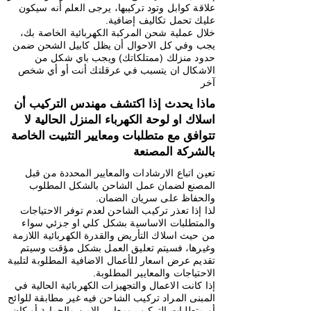
علاقة كوابل وتود تركيبها، يرجى العلم أنه سيكون
عليك تحمل تكاليف إضافية.
خلال عملية شحن المركبة الكهربائية الخاصة بك،
يجب وفي كل الاحوال أن يظل كابيل الشحن ضمن
حدود منزلك (ممتلكاتك) ويجب باي شكل من
الاشكال ان يتسبب في عرقلتك أنت أو أي شخص
آخر
ماذا يحدث إذا اكتشف مهندس التركيب أن
اسلاك او لوحة الكهرباء المنزل الحالية لا
تتوافق مع متطلبات ومعايير التثبيت الخاصة
بالشركة المصنعة
تعين اتباع الارشادات والمعايير المحددة من قبل
المصنع لضمان عمل الشاحن بالشكل المطلوب
والحفاظ على سريان الضمان.
لذا إذا تعذر تركيب الشاحن لعدم توفر الاحتياجات
والمتطلبات الاساسية بشكل كلي او جزئي سواء
من حيث اسلاك التأريض والقدرة الكهربائية اللازمة
وغيرها، فسيتم تعليق العمل بشكل مؤقت وسيتم
تقديم عرض اسعار للأعمال الاضافية المطلوبة لتلبية
الاحتياجات والمعايير المطلوبة.
إذا كانت الاعمال والتجهيزات الكهربائية الحالية في
المبنى المراد تركيب الشاحن فيه غير مطابقة للوائح
أو متطلبات التركيب ومعايير الامن والحماية أو كان