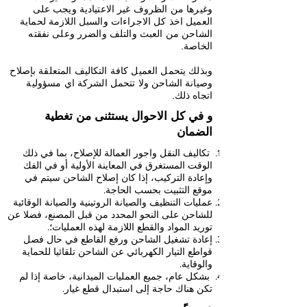
وغيرها من الظروف غير الاعتيادية ويجب على
العميل اخذ كل الاجراءات والسبل اللازمة لحماية
الشاحن من العبث والتلف والضرر وعلى نفقته
الخاصة.
وبذلك يتحمل العميل كافة التكاليف المتعلقة بإصلاح
وصيانة الشاحن ولا تتحمل الشركة اي مسؤولية
اتجاه ذلك.
و في كل الاحوال يستثنى من تغطية
الضمان
تكاليف النقل واجور العمالة للإصلاح، بما في ذلك
الوقت المستغرق في المعاينة الأولية أو في الفك
وإعادة التركيب، إذا كان إصلاح الشاحن سيتم في
موقع التثبيت بحسب الحاجة.
عمليات التنظيف والصيانة الروتينية والصيانة الوقائية
للشاحن على النحو المحدد من قبل المصنع، فضلا عن
توريد المواد والقطع اللازمة لهذه العمليات؛.
إعادة تشغيل الشاحن ورفع القاطع في حال فصل
قواطع التيار الكهربائي عن الشاحن تلقائيا للحماية
والوقاية.
بشكل عام، جميع العمليات الميدانية، خاصة إذا لم
تكن هناك حاجة إلى استبدال قطع غيا
ر.