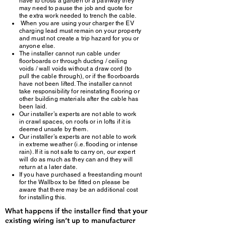
have to cross a garden or a pathway they
may need to pause the job and quote for
the extra work needed to trench the cable.
When you are using your charger the EV
charging lead must remain on your property
and must not create a trip hazard for you or
anyone else.
The installer cannot run cable under
floorboards or through ducting / ceiling
voids / wall voids without a draw cord (to
pull the cable through), or if the floorboards
have not been lifted. The installer cannot
take responsibility for reinstating flooring or
other building materials after the cable has
been laid.
Our installer’s experts are not able to work
in crawl spaces, on roofs or in lofts if it is
deemed unsafe by them.
Our installer’s experts are not able to work
in extreme weather (i.e. flooding or intense
rain). If it is not safe to carry on, our expert
will do as much as they can and they will
return at a later date.
If you have purchased a freestanding mount
for the Wallbox to be fitted on please be
aware that there may be an additional cost
for installing this.
What happens if the installer find that your
existing wiring isn’t up to manufacturer